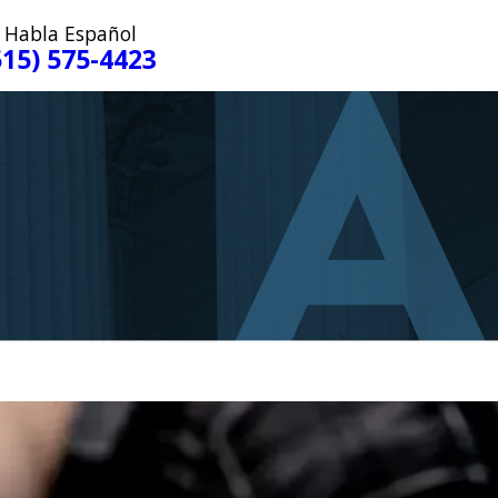
 Habla Español
515) 575-4423