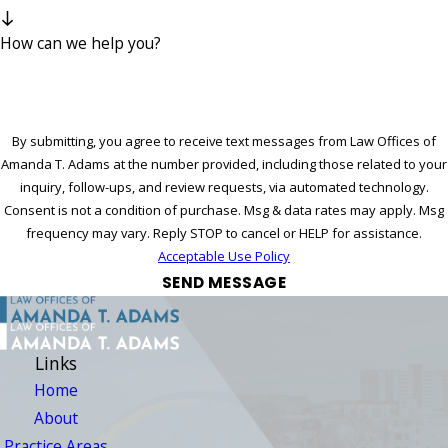
How can we help you?
By submitting, you agree to receive text messages from Law Offices of
Amanda T. Adams at the number provided, including those related to your
inquiry, follow-ups, and review requests, via automated technology.
Consent is not a condition of purchase. Msg & data rates may apply. Msg
frequency may vary. Reply STOP to cancel or HELP for assistance.
Acceptable Use Policy
SEND MESSAGE
Links
Home
About
Practice Areas