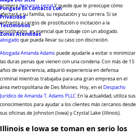
primera
denuncia penal
Y puede que le preocupe cómo
Pongase En Contacto Con
afectará a su familia, su reputación y su carrera. Si se
Privacidad
enfrenta a cargos de prostitución o incitación a la
Testimonios
prostitución, es esencial que trabaje con un abogado.
Zonas Atendidas
abogado
que pueda llevar su caso con discreción.
Abogada Amanda Adams
puede ayudarle a evitar o minimizar
las duras penas que vienen con una condena. Con más de 15
años de experiencia, adquirió experiencia en defensa
criminal mientras trabajaba para una gran empresa en el
área metropolitana de Des Moines. Hoy, en el
Despacho
Jurídico de Amanda T. Adams PLLC
En la actualidad, utiliza sus
conocimientos para ayudar a los clientes más cercanos desde
sus oficinas de Johnston (Iowa) y Crystal Lake (Illinois).
Illinois e Iowa se toman en serio los