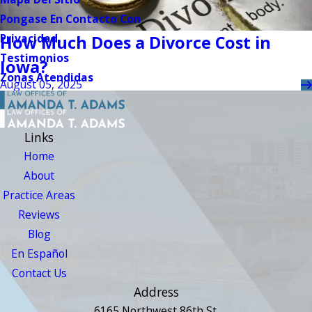
Pongase En Contacto Con
Privacidad
How Much Does a Divorce Cost in
Testimonios
Iowa?
Zonas Atendidas
August 05, 2025
Links
Home
About
Practice Areas
Reviews
Blog
En Español
Contact Us
Address
6165 Northwest 86th St.